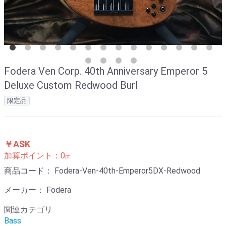
Fodera Ven Corp. 40th Anniversary Emperor 5
Deluxe Custom Redwood Burl
限定品
￥ASK
加算ポイント：
0
pt
商品コード：
Fodera-Ven-40th-Emperor5DX-Redwood
メーカー： Fodera
関連カテゴリ
Bass