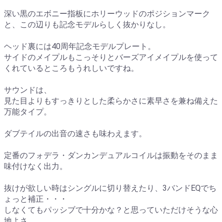
深い黒のエボニー指板にホリーウッドのポジションマーク
と、この辺りも記念モデルらしく抜かりなし。
ヘッド裏には40周年記念モデルプレート。
サイドのメイプルもこっそりとバーズアイメイプルを使って
くれているところもうれしいですね。
サウンドは、
見た目よりもすっきりとした柔らかさに素早さを兼ね備えた
万能タイプ。
ダブテイルの出音の速さも味わえます。
定番のフォデラ・ダンカンデュアルコイルは振動をそのまま
味付けなく出力。
抜けが欲しい時はシングルに切り替えたり、3バンドEQでち
ょっと補正・・・
しなくてもパッシブで十分かな？と思っていただけそうな心
地よさ。