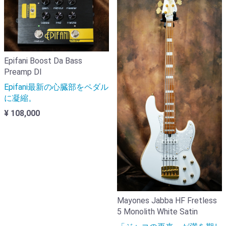
Epifani Boost Da Bass
Preamp DI
Epifani最新の心臓部をペダル
に凝縮。
¥ 108,000
Mayones Jabba HF Fretless
5 Monolith White Satin