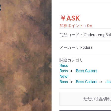
￥ASK
加算ポイント：
0
pt
商品コード：
Fodera-emp5st
メーカー： Fodera
関連カテゴリ
Bass
Bass
Bass Guitars
New!
Bass
Bass Guitars
Ja
ただいま品切れ