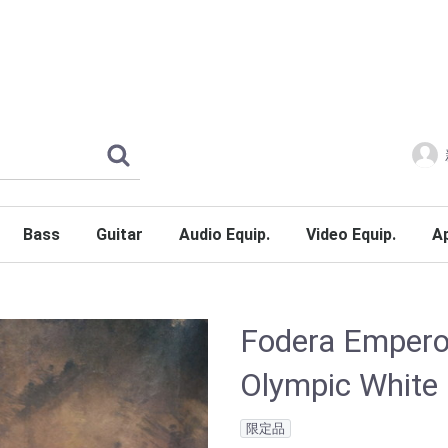
Bass
Guitar
Audio Equip.
Video Equip.
A
Bass Guitars
Bass Synth
Bass Amps
Bass Pedals&Effects
Bass Pickups
Bass Strings
Bass Accessories
JazzBass
PrecisionBass
Other
Fodera Emperor
Olympic White
限定品