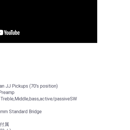
 Pickups (70’s position)
Preamp
ble,Middle,bass,active/passiveSW
m Standard Bridge
ス付属