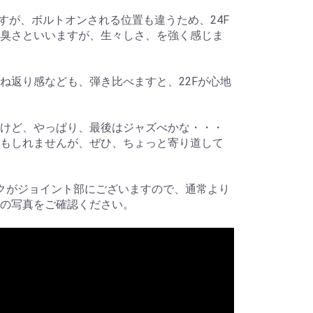
ですが、ボルトオンされる位置も違うため、24F
臭さといいますが、生々しさ、を強く感じま
ね返り感なども、弾き比べますと、22Fが心地
けど、やっぱり、最後はジャズべかな・・・
もしれませんが、ぜひ、ちょっと寄り道して
クがジョイント部にございますので、通常より
の写真をご確認ください。