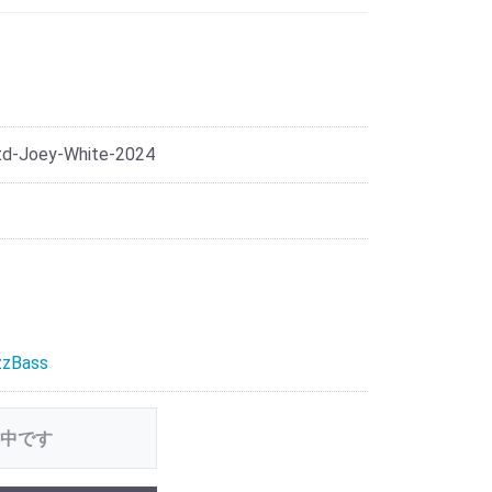
d-Joey-White-2024
zzBass
中です