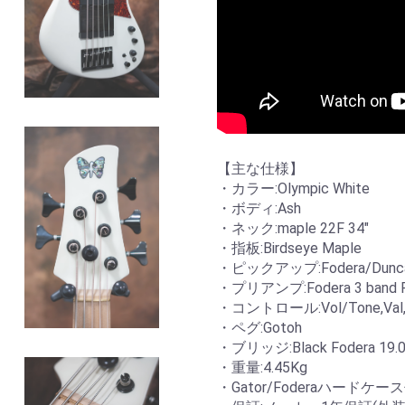
【主な仕様】
・カラー:Olympic White
・ボディ:Ash
・ネック:maple 22F 34"
・指板:Birdseye Maple
・ピックアップ:Fodera/Duncan JJ
・プリアンプ:Fodera 3 band 
・コントロール:Vol/Tone,Val,Tre
・ペグ:Gotoh
・ブリッジ:Black Fodera 19.0m
・重量:4.45Kg
・Gator/Foderaハードケー