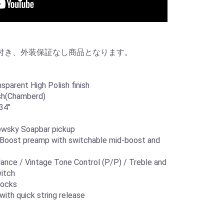
付き、外装保証なし商品となります。
arent High Polish finish
h(Chamberd)
34"
ky Soapbar pickup
t preamp with switchable mid-boost and
 / Vintage Tone Control (P/P) / Treble and
witch
locks
h quick string release