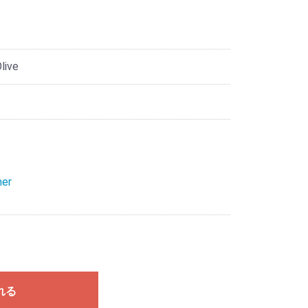
live
her
れる