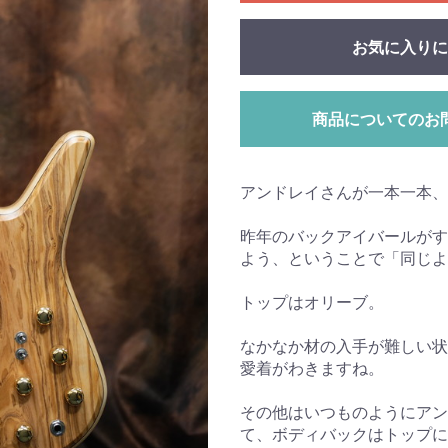
お気に入りに
商品についてのお
アンドレイさんが一本一本、
昨年のバックアイバールがす
よう、ということで「同じよ
トップはオリーブ。
なかなか材の入手が難しい状
愛着がわきますね。
その他はいつものようにアン
て、ボディバックはトップに