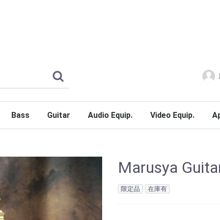
Bass
Guitar
Audio Equip.
Video Equip.
A
Bass Guitars
Bass Synth
Bass Amps
Bass Pedals&Effects
Bass Pickups
Bass Strings
Bass Accessories
JazzBass
PrecisionBass
Other
Marusya Guitar
限定品
在庫有