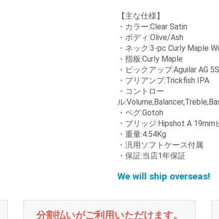
【主な仕様】
・カラー:Clear Satin
・ボディ:Olive/Ash
・ネック:3-pc Curly Maple With
・指板:Curly Maple
・ピックアップ:Aguilar AG 5S
・プリアンプ:Trickfish IPA
・コントロー
ル:Volume,Balancer,Treble,Ba
・ペグ:Gotoh
・ブリッジ:Hipshot A 19m
・重量:4.54Kg
・汎用ソフトケース付属
・保証:当店1年保証
We will ship overseas!
分割払いがご利用いただけます。