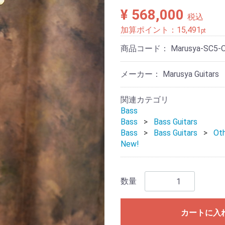
¥ 568,000
税込
加算ポイント：
15,491
pt
商品コード：
Marusya-SC5-O
メーカー： Marusya Guitars
関連カテゴリ
Bass
Bass
Bass Guitars
Bass
Bass Guitars
Ot
New!
数量
カートに入