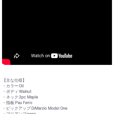
【主な仕様】
・カラー:Oil
・ボディ:Walnut
・ネック:3pc Maple
・指板:Pau Ferro
・ピックアップ:DiMarzio Model One
・プリアンプ:none