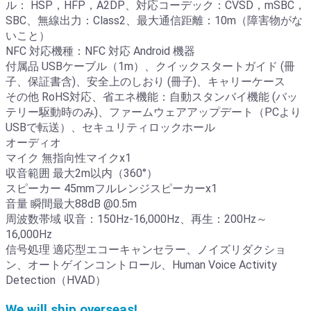
ル： HSP，HFP，A2DP、対応コーデック：CVSD，mSBC，
SBC、無線出力：Class2、最大通信距離：10m（障害物がな
いこと）
NFC 対応機種：NFC 対応 Android 機器
付属品 USBケーブル（1m）、クイックスタートガイド (冊
子、保証書含)、安全上のしおり (冊子)、キャリーケース
その他 RoHS対応、省エネ機能：自動スタンバイ機能 (バッ
テリー駆動時のみ)、ファームウェアアップデート（PCより
USBで転送）、セキュリティロックホール
オーディオ
マイク 無指向性マイクx1
収音範囲 最大2m以内（360°）
スピーカー 45mmフルレンジスピーカーx1
音量 瞬間最大88dB @0.5m
周波数帯域 収音：150Hz-16,000Hz、再生：200Hz～
16,000Hz
信号処理 適応型エコーキャンセラー、ノイズリダクショ
ン、オートゲインコントロール、Human Voice Activity
Detection（HVAD）
We will ship overseas!