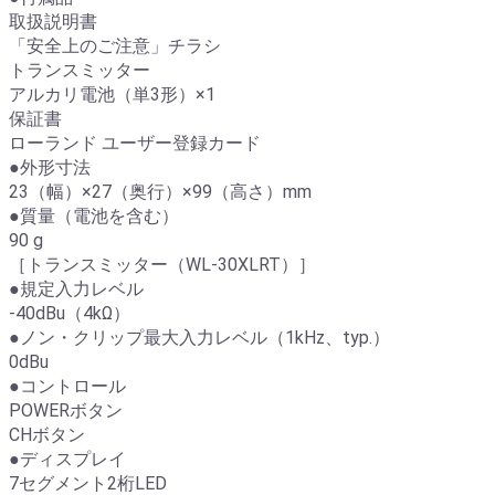
取扱説明書
「安全上のご注意」チラシ
トランスミッター
アルカリ電池（単3形）×1
保証書
ローランド ユーザー登録カード
●外形寸法
23（幅）×27（奥行）×99（高さ）mm
●質量（電池を含む）
90 g
［トランスミッター（WL-30XLRT）］
●規定入力レベル
-40dBu（4kΩ）
●ノン・クリップ最大入力レベル（1kHz、typ.）
0dBu
●コントロール
POWERボタン
CHボタン
●ディスプレイ
7セグメント2桁LED