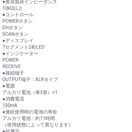
●推奨負荷インピーダンス
10kΩ以上
●コントロール
POWERボタン
CHボタン
SCANボタン
●ディスプレイ
7セグメント2桁LED
●インジケーター
POWER
RECEIVE
●接続端子
OUTPUT端子：XLRタイプ
●電源
アルカリ電池（単3形）×1
●消費電流
130mA
●連続使用時の電池の寿命
アルカリ電池：約11時間
（使用状態によって異なります）
●付属品