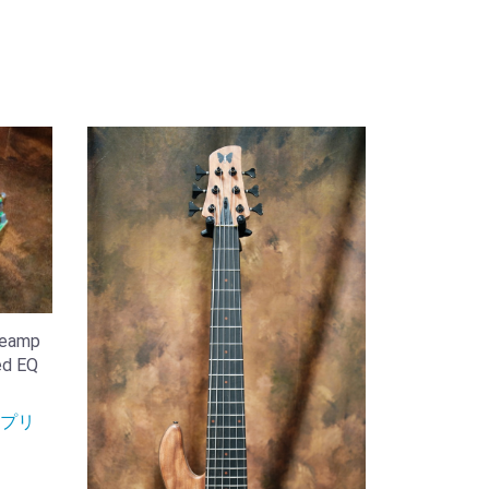
reamp
ed EQ
プリ
。