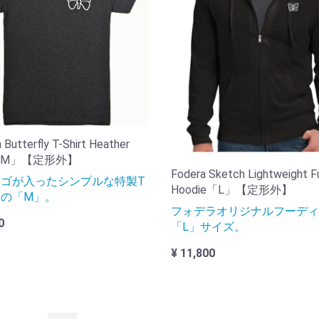
 Butterfly T-Shirt Heather
y「M」【定形外】
Fodera Sketch Lightweight Fu
ゴが入ったシンプルな特製T
Hoodie「L」【定形外】
の「M」。
フォデラオリジナルフーディ
0
「L」サイズ。
¥ 11,800