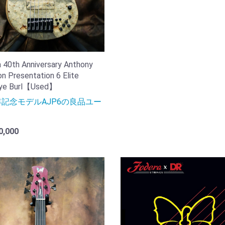
 40th Anniversary Anthony
n Presentation 6 Elite
ye Burl【Used】
年記念モデルAJP6の良品ユー
！
0,000