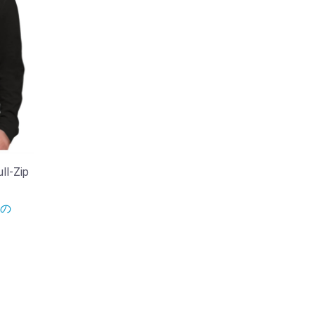
ll-Zip
の