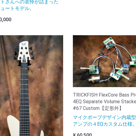
ピトさんへの哀悼が詰まった
ビュートモデル。
0,000
TRICKFISH FlexCore Bass P
4EQ Separate Volume Stack
#67 Custom【定形外】
マイクポープデザイン内蔵型
アンプの４EQカスタム仕様
¥ 60,500