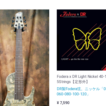
Fodera x DR Light Nickel 40-
5Strings【定形外】
DR製Fodera弦。ニッケル「04
060-080-100-120」
¥ 7,590