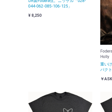
DR製Fodera弦。ニッケル「028-
044-062-085-106-125」
¥ 8,250
Fodera
Holly
重い
パク
￥AS