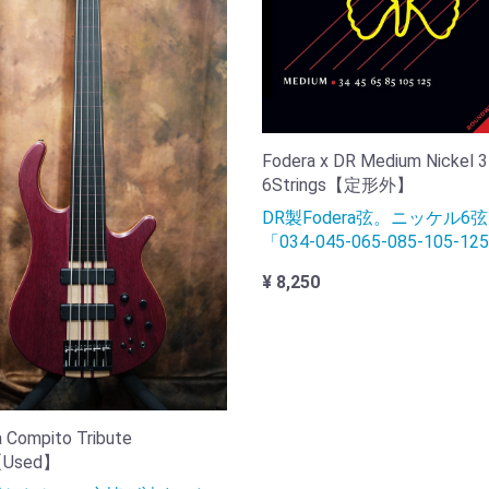
Fodera x DR Medium Nickel 
6Strings【定形外】
DR製Fodera弦。ニッケル6弦
「034-045-065-085-105-12
¥ 8,250
 Compito Tribute
【Used】